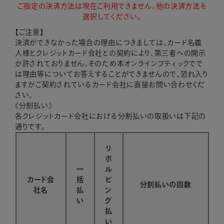
ご指定の決済方法は現在ご利用できません。他の決済方法を
選択してください。
【ご注意】
決済ができなかった場合の理由につきましては、カード名義
人様とクレジットカード会社との契約により、第三者への開示
が許されておりません。そのため本オンラインブティックでで
は理由等についてお答えすることができませんので、恐れ入り
ますがご契約されているカード会社に直接お問い合わせくだ
さい。
《分割払い》
各クレジットカード会社における分割払いの取扱いは下記の
通りです。
リ
ボ
一
ル
カード会
括
ビ
分割払いの回数
社名
払
ン
い
グ
払
い