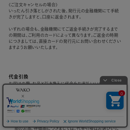
《ご注文キャンセルの場合》
いったん引き落としがされた後、発行元の金融機関にて手続
きが完了しますと、口座に返金されます。
いずれの場合も、金融機関にてご返金手続きが完了するまで
の期間は、ご利用のカードによって異なります。ご返金の時期
につきましては、直接カードの発行元にお問い合わせください
ますようお願いいたします。
代金引換
お届けの際、お品と引き換えに代金をお支払いいただく決済
方法です。ご依頼主様へお届けする場合のみお選びいただけ
ます。 なお、お買上げ金額にかかわらず、決済手数料として別
途 ￥330（税込）を頂戴いたします。本オンラインブティックは
ヤマト運輸を使用しております。配達員に現金でお支払いくだ
さい。
加工を伴うお品をはじめ、前払いのみとさせていただく一
部のお品、特価品につきましては、代金引換はお選びいた