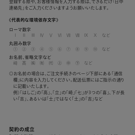
登録する際や、お客様情報を入力する際は、できるだけ「日中
連絡先」をご入力くださいますようお願いいたします。
《代表的な環境依存文字》
ローマ数字
Ⅰ Ⅱ Ⅲ Ⅳ Ⅴ Ⅵ Ⅶ Ⅷ Ⅸ Ⅹ など
丸囲み数字
① ② ③ ④ ⑤ ⑥ ⑦ ⑧ ⑨ ⑩ など
お名前、省略文字など
﨑 髙 ㈱ ㈲ ㈹ ㊤ ㊥ ㊦ など
お名前の場合は、ご注文手続きのページ下部にある「通信
欄」に内容を入力してください。配送伝票にはご指示の通り
に記載いたします。
例）「はしご」の「高」、「立」の「崎」「七」が3つの「喜」、下が長
い「吉」、あるいは「士」ではなく「土」の「吉」など
契約の成立