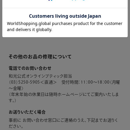
ご来店いただく場合
和光本店１階 時計修理サービスまでお持ちください。
営業時間：11：00～19：00 年中無休（年末年始を除く）
店舗のご案内
その他のお品の修理について
電話でのお問い合わせ
和光公式オンラインブティック担当
（03）5250-5905＜直通＞ 受付時間：11：00～18：00〈月曜
～金曜〉
（年末年始の休業日は随時ホームページにてご案内いたしま
す。）
お送りいただく場合
事前に お問い合わせ窓口にご連絡のうえ、下記までお送りく
ださい。