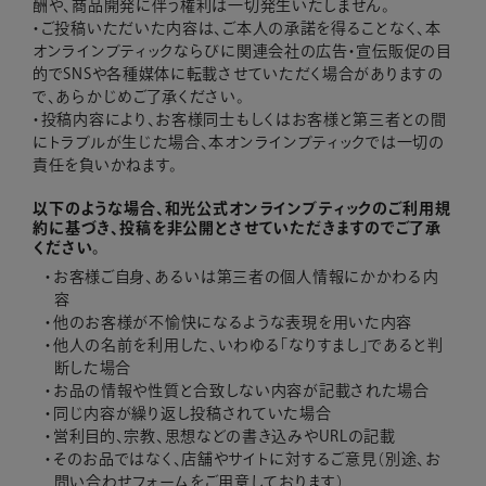
酬や、商品開発に伴う権利は一切発生いたしません。
・ご投稿いただいた内容は、ご本人の承諾を得ることなく、本
オンラインブティックならびに関連会社の広告・宣伝販促の目
的でSNSや各種媒体に転載させていただく場合がありますの
で、あらかじめご了承ください。
・投稿内容により、お客様同士もしくはお客様と第三者との間
にトラブルが生じた場合、本オンラインブティックでは一切の
責任を負いかねます。
以下のような場合、和光公式オンラインブティックのご利用規
約に基づき、投稿を非公開とさせていただきますのでご了承
ください。
お客様ご自身、あるいは第三者の個人情報にかかわる内
容
他のお客様が不愉快になるような表現を用いた内容
他人の名前を利用した、いわゆる「なりすまし」であると判
断した場合
お品の情報や性質と合致しない内容が記載された場合
同じ内容が繰り返し投稿されていた場合
営利目的、宗教、思想などの書き込みやURLの記載
そのお品ではなく、店舗やサイトに対するご意見（別途、お
問い合わせフォームをご用意しております）