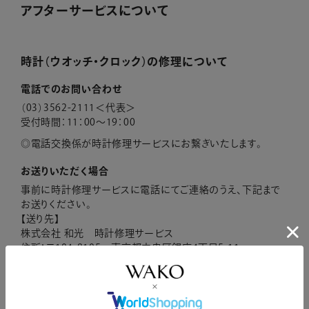
アフターサービスについて
時計（ウオッチ・クロック）の修理について
電話でのお問い合わせ
（03）3562-2111＜代表＞
受付時間：11：00～19：00
電話交換係が時計修理サービスにお繋ぎいたします。
お送りいただく場合
事前に時計修理サービスに電話にてご連絡のうえ、下記まで
お送りください。
【送り先】
株式会社 和光 時計修理サービス
住所：〒104-8105 東京都中央区銀座4丁目5-11
電話：（03）3562-2111＜代表＞
修理希望内容、お名前、ご住所、日中ご連絡の取れる連絡先
を明記してください。