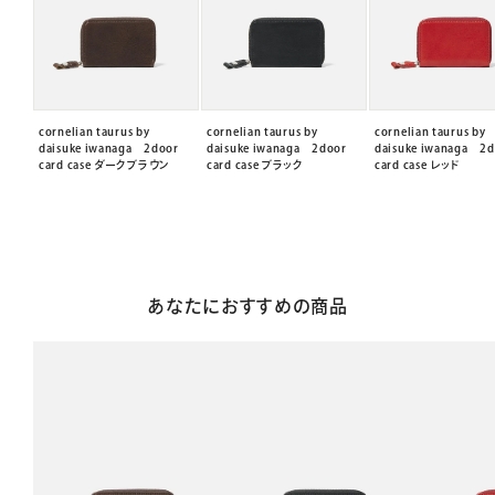
cornelian taurus by
cornelian taurus by
cornelian taurus by
daisuke iwanaga 2door
daisuke iwanaga 2door
daisuke iwanaga 2d
card case ダークブラウン
card case ブラック
card case レッド
あなたにおすすめの商品