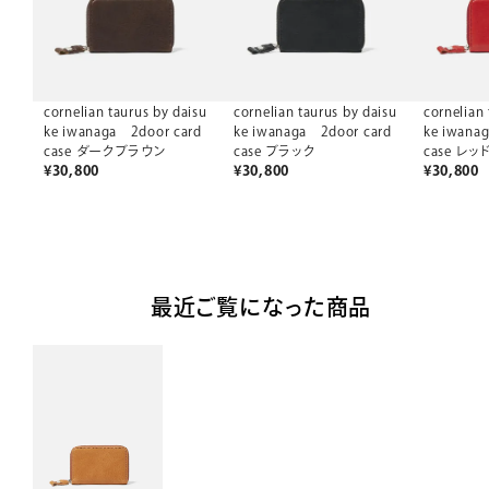
cornelian taurus by daisu
cornelian taurus by daisu
cornelian 
ke iwanaga 2door card
ke iwanaga 2door card
ke iwana
case ダークブラウン
case ブラック
case レッ
¥
30,800
¥
30,800
¥
30,800
最近ご覧になった商品