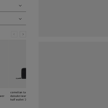
cornelian taurus by
cornelian taurus by
cornelian taurus b
ower
daisuke iwanaga tower
daisuke iwanaga tower
daisuke iwanaga 
half wallet ブラック
half wallet ダークブラウン
half wallet ブラウン