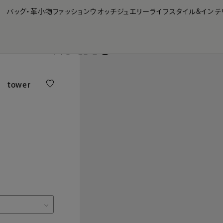
【会員様限定】夏のプレゼントキャンペーン開催中
バッグ・革小物
ファッション
ウオッチ
ジュエリー
ライフスタイル&インテ
a tower