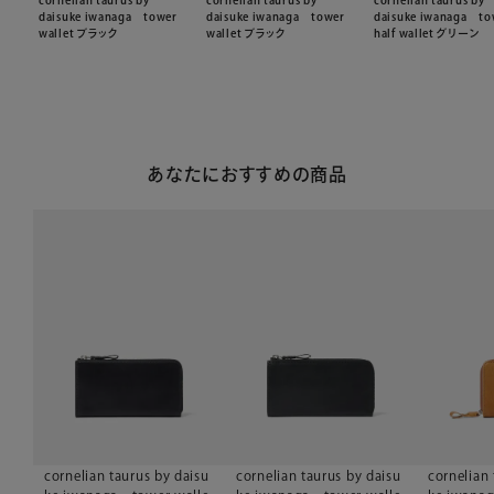
cornelian taurus by
cornelian taurus by
cornelian taurus by
daisuke iwanaga tower
daisuke iwanaga tower
daisuke iwanaga to
wallet ブラック
wallet ブラック
half wallet グリーン
あなたにおすすめの商品
cornelian taurus by daisu
cornelian taurus by daisu
cornelian 