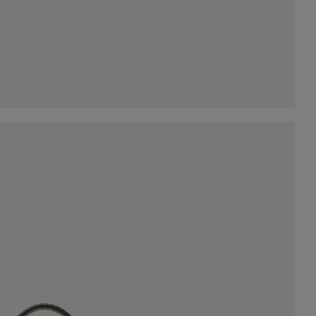
y
cornelian taurus by
cornelian taurus by
cornelian taurus 
tower
daisuke iwanaga tower
daisuke iwanaga tower
daisuke iwanaga
half wallet グリーン
half wallet ブラック
half wallet ブラッ