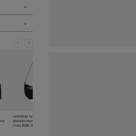
cornelian taurus by
cornelian taurus by
cornelian taurus b
ace
daisuke iwanaga special
daisuke iwanaga tower
daisuke iwanaga 
cross MINI ブラック
wallet ブラック
wallet ブラック