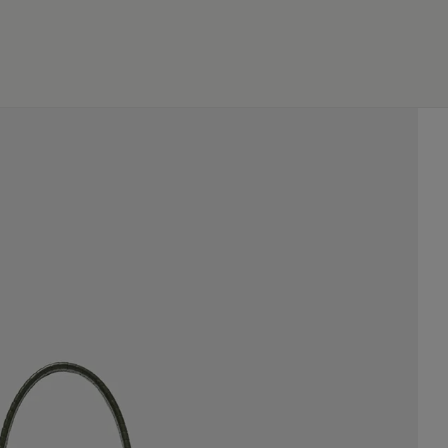
JP
EN
0