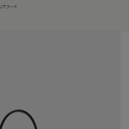
リア
フード
JP
EN
0