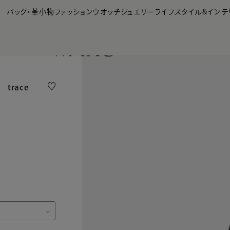
【会員様限定】夏のプレゼントキャンペーン開催中
バッグ・革小物
ファッション
ウオッチ
ジュエリー
ライフスタイル&インテ
a trace