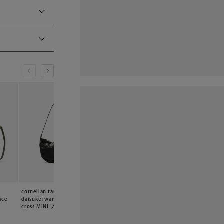
cornelian taurus by
cornelian taurus by
cornelian taurus b
ace
daisuke iwanaga special
daisuke iwanaga tower
daisuke iwanaga 
cross MINI ブラック
wallet ブラック
wallet ブラック