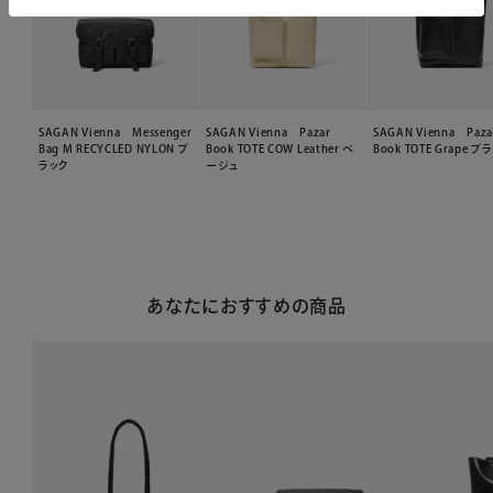
SAGAN Vienna Messenger
SAGAN Vienna Pazar
SAGAN Vienna Paza
Bag M RECYCLED NYLON ブ
Book TOTE COW Leather ベ
Book TOTE Grape ブ
ラック
ージュ
あなたにおすすめの商品