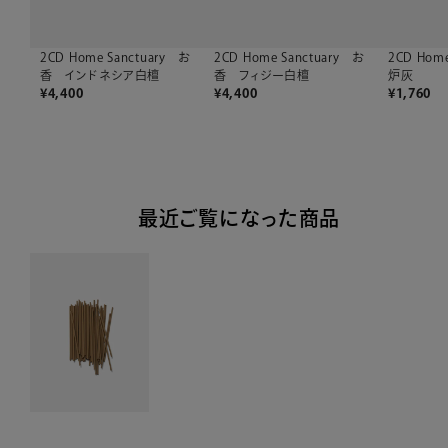
2CD Home Sanctuary お
2CD Home Sanctuary お
2CD Hom
香 インドネシア白檀
香 フィジー白檀
炉灰
¥
4,400
¥
4,400
¥
1,760
最近ご覧になった商品