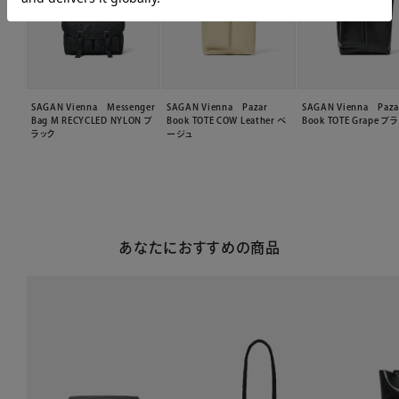
SAGAN Vienna Messenger
SAGAN Vienna Pazar
SAGAN Vienna Paza
Bag M RECYCLED NYLON ブ
Book TOTE COW Leather ベ
Book TOTE Grape ブ
ラック
ージュ
あなたにおすすめの商品