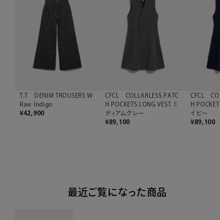
CFCL COLLARLESS PATC
CFCL COL
T.T DENIM TROUSERS W
H POCKETS LONG VEST ミ
H POCKET
Raw Indigo
ディアムグレー
イビー
¥
42,900
¥
89,100
¥
89,100
最近ご覧になった商品