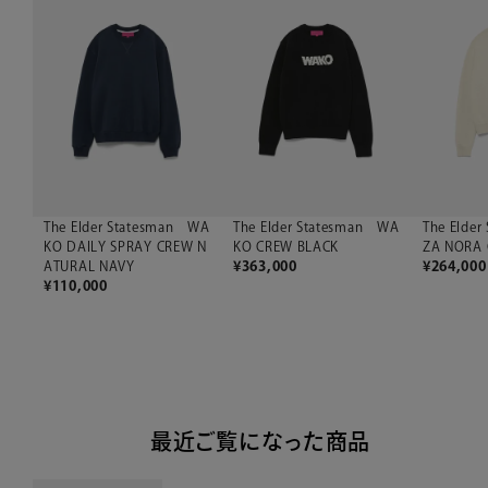
The Elder Statesman WA
The Elder Statesman WA
The Elder
KO DAILY SPRAY CREW N
KO CREW BLACK
ZA NORA
ATURAL NAVY
¥
363,000
¥
264,000
¥
110,000
最近ご覧になった商品