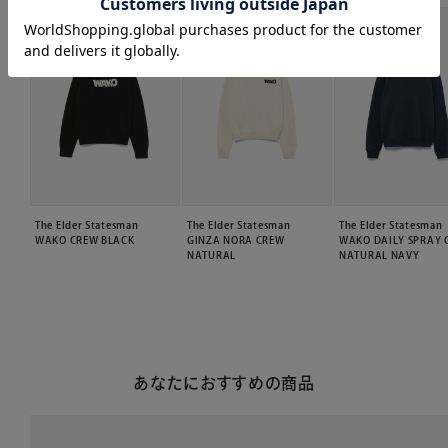
The Elder Statesman
The Elder Statesman
The Elder Statesma
WAKO CREW BLACK
GINZA NORA CREW
WAKO DAILY SPRAY 
NATURAL
NATURAL NAVY
あなたにおすすめの商品