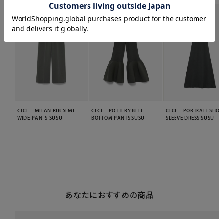
CFCL MILAN RIB SEMI
CFCL POTTERY BELL
CFCL PORTRAIT SH
WIDE PANTS SUSU
BOTTOM PANTS SUSU
SLEEVE DRESS SUSU
あなたにおすすめの商品