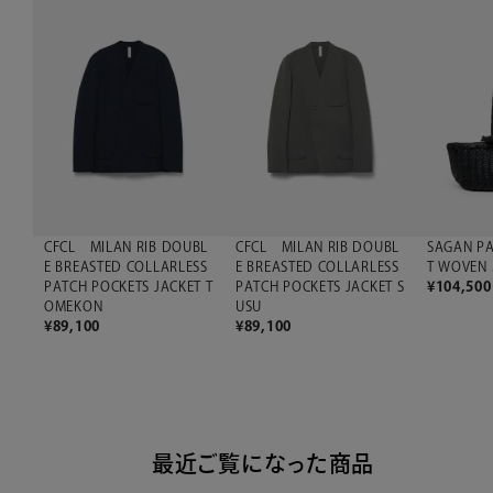
CFCL MILAN RIB DOUBL
CFCL MILAN RIB DOUBL
SAGAN PA
E BREASTED COLLARLESS
E BREASTED COLLARLESS
T WOVE
PATCH POCKETS JACKET T
PATCH POCKETS JACKET S
¥
104,500
OMEKON
USU
¥
89,100
¥
89,100
最近ご覧になった商品