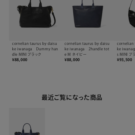
cornelian taurus by daisu
cornelian taurus by daisu
cornelian 
ke iwanaga Dummy han
ke iwanaga 2handle tot
ke iwanag
dle MINI ブラック
e M ネイビー
s MINI 
¥
88,000
¥
88,000
¥
93,500
最近ご覧になった商品