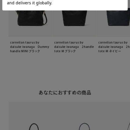
cornelian taurus by
cornelian taurus by
cornelian taurus by
daisuke iwanaga Dummy
daisuke iwanaga 2handle
daisuke iwanaga 2h
handle MINI ブラック
tote M ブラック
tote M ネイビー
あなたにおすすめの商品