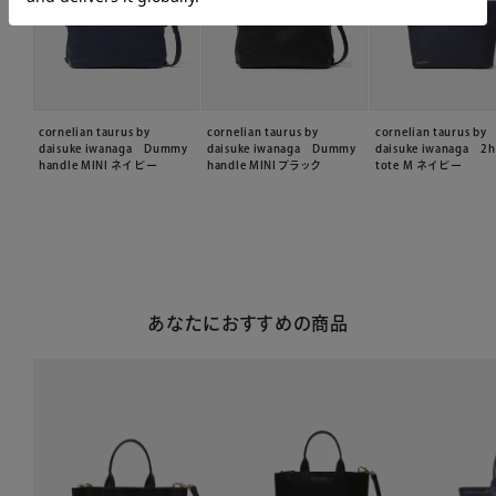
cornelian taurus by
cornelian taurus by
cornelian taurus by
daisuke iwanaga Dummy
daisuke iwanaga Dummy
daisuke iwanaga 2h
handle MINI ネイビー
handle MINI ブラック
tote M ネイビー
あなたにおすすめの商品