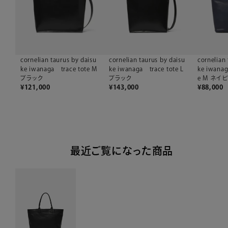
cornelian taurus by daisu
cornelian taurus by daisu
cornelian 
ke iwanaga trace tote M
ke iwanaga trace tote L
ke iwana
ブラック
ブラック
e M ネイ
¥
121,000
¥
143,000
¥
88,000
最近ご覧になった商品