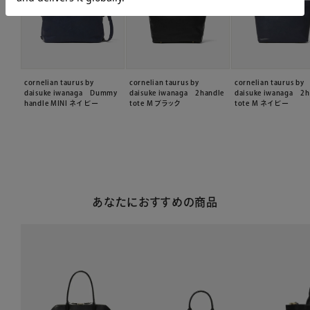
cornelian taurus by
cornelian taurus by
cornelian taurus by
daisuke iwanaga Dummy
daisuke iwanaga 2handle
daisuke iwanaga 2h
handle MINI ネイビー
tote M ブラック
tote M ネイビー
あなたにおすすめの商品