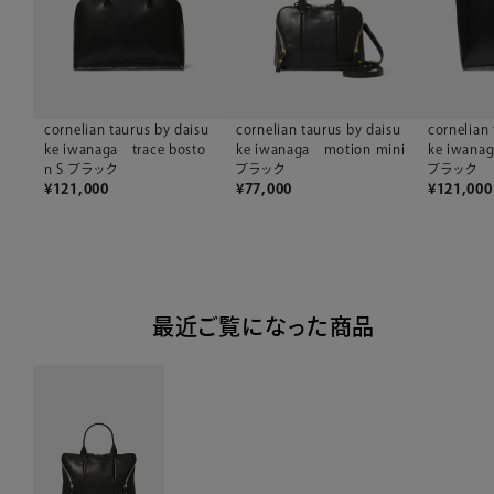
cornelian 
cornelian taurus by daisu
cornelian taurus by daisu
ke iwanag
ke iwanaga trace bosto
ke iwanaga motion mini
ブラック
n S ブラック
ブラック
¥
121,000
¥
121,000
¥
77,000
最近ご覧になった商品