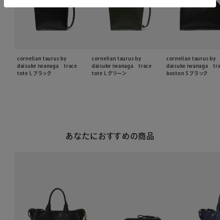
cornelian taurus by
cornelian taurus by
cornelian taurus by
daisuke iwanaga trace
daisuke iwanaga trace
daisuke iwanaga tr
tote L ブラック
tote L グリーン
boston S ブラック
あなたにおすすめの商品