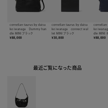
cornelian taurus by daisu
cornelian taurus by daisu
cornelian 
ke iwanaga Dummy han
ke iwanaga connect wal
ke iwan
dle MINI ブラック
let MINI ブラック
dle MIN
¥
88,000
¥
30,800
¥
88,000
最近ご覧になった商品