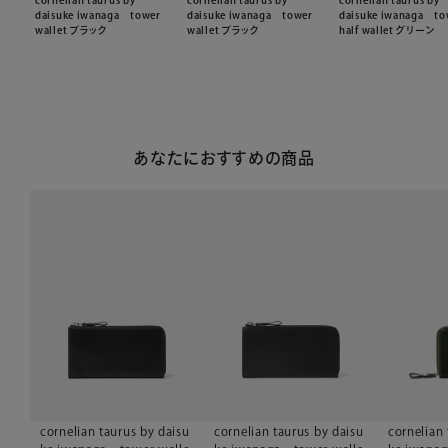
cornelian taurus by
cornelian taurus by
cornelian taurus by
daisuke iwanaga tower
daisuke iwanaga tower
daisuke iwanaga to
wallet ブラック
wallet ブラック
half wallet グリーン
あなたにおすすめの商品
cornelian taurus by daisu
cornelian taurus by daisu
cornelian 