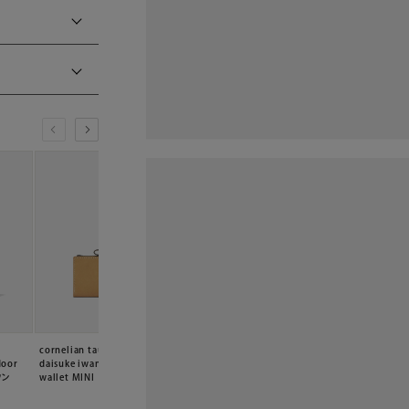
cornelian taurus by
cornelian taurus by
cornelian taurus b
door
daisuke iwanaga connect
daisuke iwanaga connect
daisuke iwanaga 
ウン
wallet MINI キャメル
wallet MINI ブラック
wallet MINI グリー