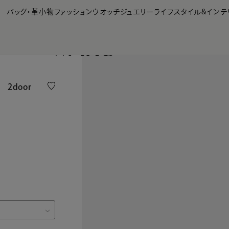
【会員様限定】夏のプレゼントキャンペーン開催中
バッグ・革小物
ファッション
ウオッチ
ジュエリー
ライフスタイル&インテ
a 2door