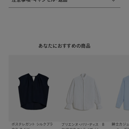
あなたにおすすめの商品
ポステレガント シルクブラ
紳士カジュ
ブリエンヌ・パリ・ディス B