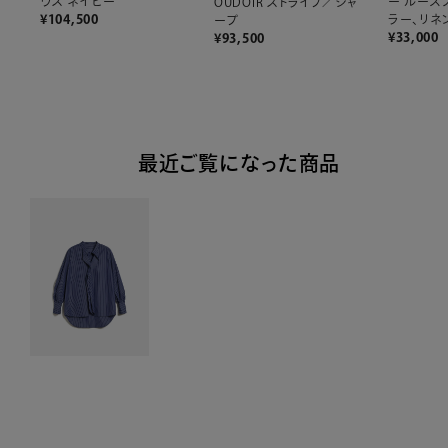
ウス ネイビー
ー ルーズ
OUDOIR ストライプ／シャ
¥
104,500
ラー、リネン
ープ
¥
33,000
¥
93,500
最近ご覧になった商品