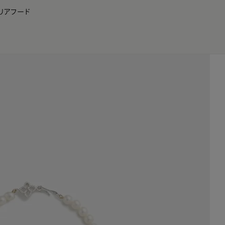
リア
フード
JP
EN
0