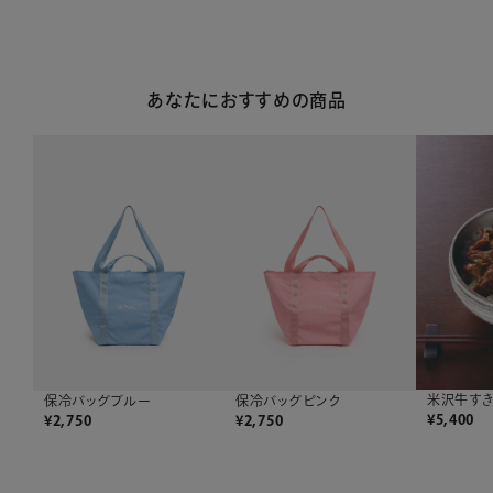
あなたにおすすめの商品
米沢牛すき
保冷バッグブルー
保冷バッグピンク
¥
5,400
¥
2,750
¥
2,750