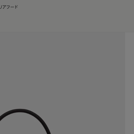
リア
フード
JP
EN
0