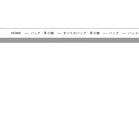
HOME
バッグ・革小物
すべてのバッグ・革小物
バッグ
ハンド
BACK TO HOME
カートボタンへ移動
ご利用ガイド
よくある質問
お問い合わせ
企業情報
プレスリリース