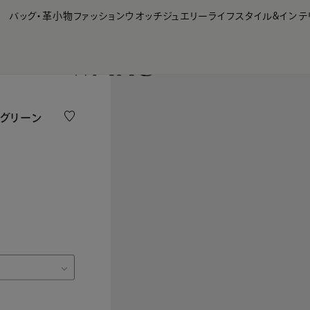
【会員様限定】夏のプレゼントキャンペーン開催中
バッグ・革小物
ファッション
ウオッチ
ジュエリー
ライフスタイル&インテ
ニ グリーン