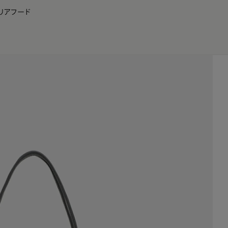
リア
フード
JP
EN
0