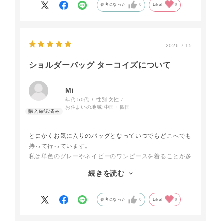
参考になった
0
Like!
0
2026.7.15
ショルダーバッグ ターコイズについて
Mi
年代:
50代
性別:
女性
お住まいの地域:
中国・四国
とにかくお気に入りのバッグとなっていつでもどこへでも
持って行っています。
私は単色のグレーやネイビーのワンピースを着ることが多
くて差し色となるカラーのバッグを探していました。
続きを読む
予想していた通り本当に色味も綺麗で小ぶりながら華やか
さと上品さがあります。
真ん中の仕切りにはカードを差し込める工夫もあってATM
参考になった
0
Like!
0
や病院に行く時などもカードや診察券をさっと差し込んで
出かけています。