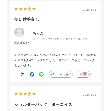
携帯電話に家や車の鍵、通帳などもちょうど収まり良く入
ります。
2026.6.21
よいお買い物ができたと思っています。
使い勝手良し
洋服の好みがはっきりしているので中々雰囲気を変えるこ
とが難しかったのですがこのバッグ一つで洗練されたイメ
ージが出来たと思います＾＾
あっこ
年代:
60代
性別:
女性
お住まいの地域:
関東
初めてWAKOさんの商品を購入しました。軽く使い勝手良
く普段使いにピッタリでした。他のバックも使ってみたい
と思います。
参考になった
0
Like!
0
2026.6.15
ショルダーバッグ ターコイズ