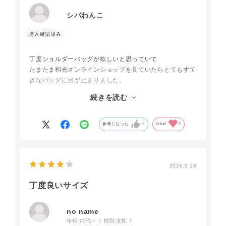
シバわんこ
丁度ショルダーバッグが欲しいと思っていて
たまたま和光オンラインショップを見ていたらとてもすて
きなバッグに目が止まりました。
写真なので皮の質感や色がどうなのか迷いましたが
続きを読む
和光さんを信用して購入を決めました。
とてもすてきな色で持ってなかったからいっぺんに気に入
りました。使い勝手もいいですよ。
参考になった
0
Like!
2
2026.5.18
丁度良いサイズ
no name
年代:
70代～
性別:
女性