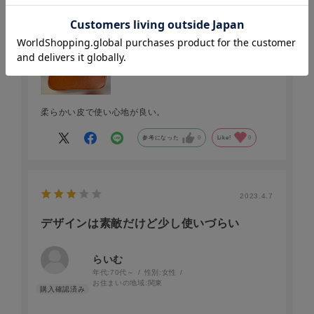
お住まいの地域:
関東
柔らかい皮で使い心地が良い。
参考になった
0
Like!
0
2023.4.7
デザインは素敵だけど少し使いづらい
らいむ
年代:
70代～
性別:
女性
お住まいの地域:
関東