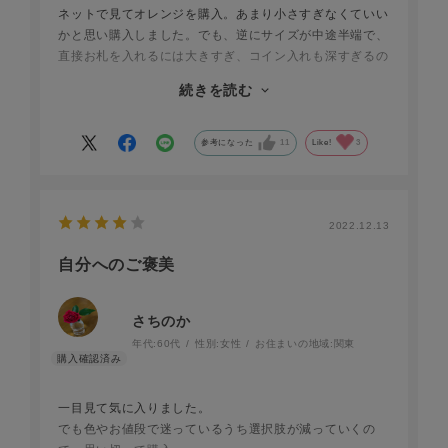
ネットで見てオレンジを購入。あまり小さすぎなくていい
かと思い購入しました。でも、逆にサイズが中途半端で、
直接お札を入れるには大きすぎ、コイン入れも深すぎるの
でコインを個別に確認しにくいです。携帯入れは使いやす
続きを読む
いです。私の場合は老眼鏡等ありますから、やはりこのポ
ーチだけでは用が足りません。見た目はとても良いのでこ
れからどのように使うか考えます。
参考になった
11
Like!
3
2022.12.13
自分へのご褒美
さちのか
年代:
60代
性別:
女性
お住まいの地域:
関東
一目見て気に入りました。
でも色やお値段で迷っているうち選択肢が減っていくの