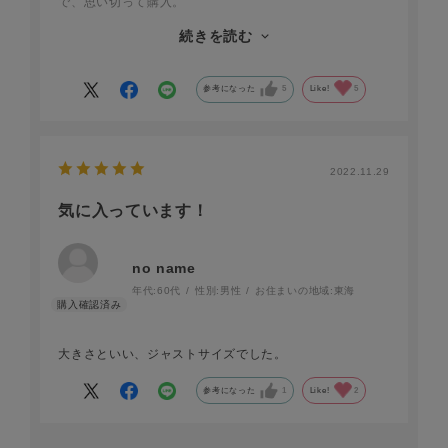
で、思い切って購入。
思っていたより早く届いたので、即、旅行のお供に。
続きを読む
素材の質感がよく手になじみますし、何と言っても高級感
があるので愛着が持てます。
スマホやカード、チケットをスムーズに収納できて便利だ
参考になった
5
Like!
5
しファッションのアクセントにもなります。
2022.11.29
気に入っています！
no name
年代:
60代
性別:
男性
お住まいの地域:
東海
大きさといい、ジャストサイズでした。
参考になった
1
Like!
2