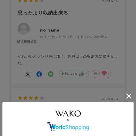
2023.6.15
思ったより収納出来る
no name
年代:
60代
性別:
女性
お住まいの地域:
関東
かわいいオレンジ色に加え、外観以上の収納力に驚きまし
た。
参考になった
0
Like!
2
2023.6.14
柔らかい皮
りんご
年代:
70代～
性別:
女性