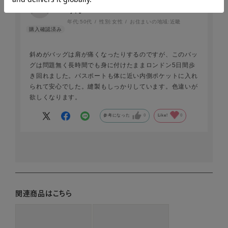
りん
年代:
50代
性別:
女性
お住まいの地域:
近畿
斜めがバッグは肩が痛くなったりするのですが、このバッ
グは問題無く長時間でも身に付けたままロンドン5日間歩
き回れました。パスポートも体に近い内側ポケットに入れ
られて安心でした。縫製もしっかりしています。色違いが
欲しくなります。
参考になった
0
Like!
0
関連商品はこちら