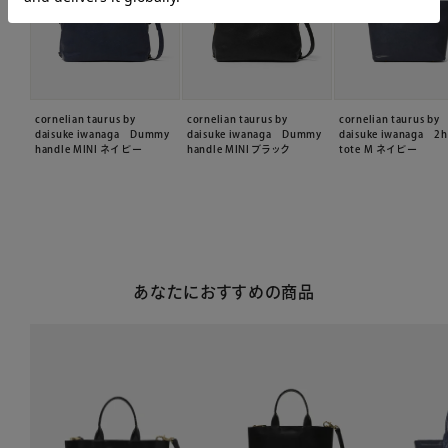
cornelian taurus by
cornelian taurus by
cornelian taurus by
daisuke iwanaga Dummy
daisuke iwanaga Dummy
daisuke iwanaga 2h
handle MINI ネイビー
handle MINI ブラック
tote M ネイビー
あなたにおすすめの商品