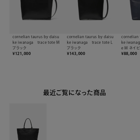
cornelian taurus by daisu
cornelian taurus by daisu
cornelian 
ke iwanaga trace tote M
ke iwanaga trace tote L
ke iwana
ブラック
ブラック
e M ネイ
¥
121,000
¥
143,000
¥
88,000
最近ご覧になった商品