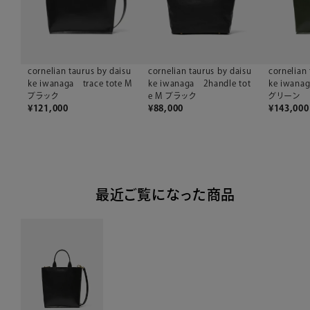
cornelian taurus by daisu
cornelian taurus by daisu
cornelian 
ke iwanaga trace tote M
ke iwanaga 2handle tot
ke iwanag
ブラック
e M ブラック
グリーン
¥
121,000
¥
88,000
¥
143,000
最近ご覧になった商品