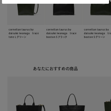
cornelian taurus by
cornelian taurus by
cornelian taurus by
daisuke iwanaga trace
daisuke iwanaga trace
daisuke iwanaga tr
tote L グリーン
boston S ブラック
boston S グリーン
あなたにおすすめの商品