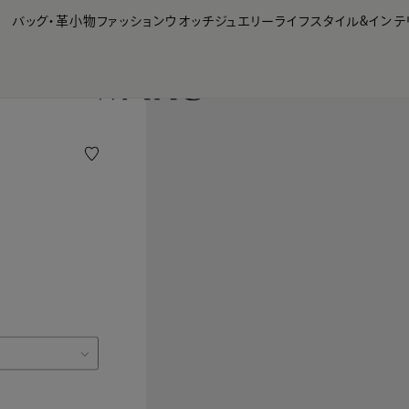
【会員様限定】夏のプレゼントキャンペーン開催中
バッグ・革小物
ファッション
ウオッチ
ジュエリー
ライフスタイル&インテ