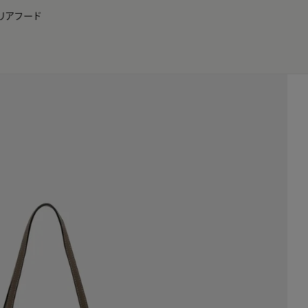
リア
フード
JP
EN
0