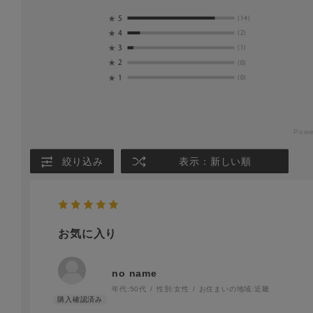
★
5
(14)
★
4
(2)
★
3
(1)
★
2
(0)
★
1
(0)
絞り込み
表示：新しい順
お気に入り
no name
年代:
50代
性別:
女性
お住まいの地域:
近畿