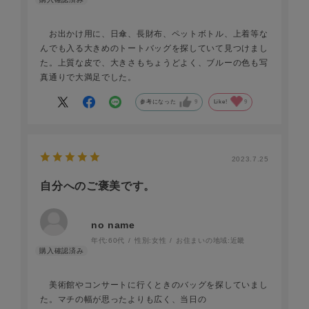
お出かけ用に、日傘、長財布、ペットボトル、上着等な
んでも入る大きめのトートバッグを探していて見つけまし
た。上質な皮で、大きさもちょうどよく、ブルーの色も写
真通りで大満足でした。
参考になった
9
Like!
9
2023.7.25
自分へのご褒美です。
no name
年代:
60代
性別:
女性
お住まいの地域:
近畿
美術館やコンサートに行くときのバッグを探していまし
た。マチの幅が思ったよりも広く、当日の