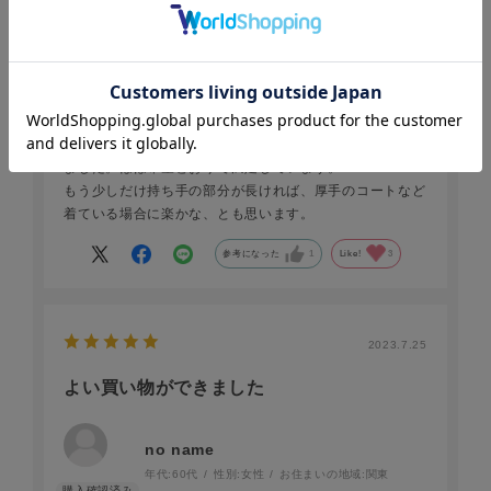
no name
軽く、中身が取り出しやすく、自立するバッグを探してい
ました。ほぼ希望どおりで満足しています。
もう少しだけ持ち手の部分が長ければ、厚手のコートなど
着ている場合に楽かな、とも思います。
参考になった
1
Like!
3
2023.7.25
よい買い物ができました
no name
年代:
60代
性別:
女性
お住まいの地域:
関東