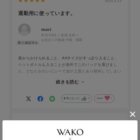
2026.6.15
通勤用に使っています。
mori
年代:
50代
性別:
女性
お住まいの地域:
中国・四国
肩からかけられること、A4サイズがすっぽり入ること、
ペットボトルも入ることが条件でこのバッグを選びまし
た。どなたかのレビューで皮が上質とあり期待してしまい
ましたが、お値段相応です。
続きを読む
でも、とても使いやすくしっかりしていて買ってよかった
です。大切に長く使いたいと思います。
梱包もとても丁寧でした。
参考になった
0
Like!
1
いいお買い物ができました。ありがとうございました
2025.12.15
仕事用として