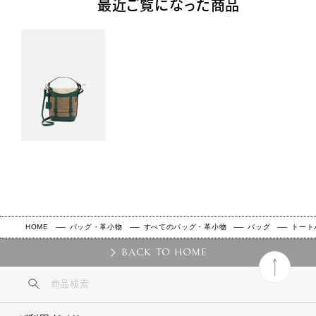
最近ご覧になった商品
HOME
バッグ・革小物
すべてのバッグ・革小物
バッグ
トート
BACK TO HOME