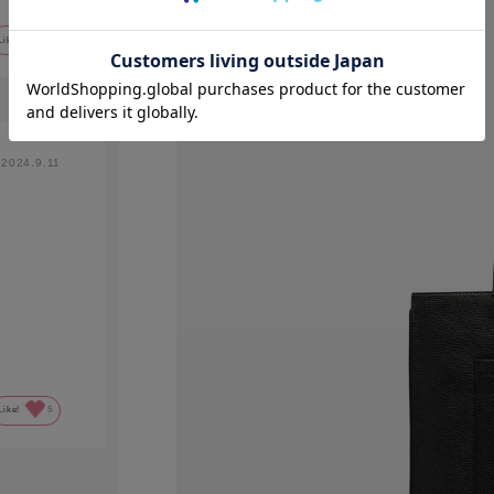
。
Like!
5
2024.9.11
Like!
5