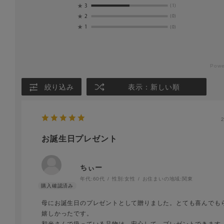
★
3
(1)
★
2
(0)
★
1
(0)
絞り込み
表示：新しい順
お誕生日プレゼント
ちぃー
年代:
60代
性別:
女性
お住まいの地域:
関東
母にお誕生日のプレゼントとして贈りました。とても喜んでも
嬉しかったです。