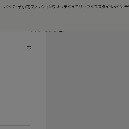
【会員様限定】夏のプレゼントキャンペーン開催中
バッグ・革小物
ファッション
ウオッチ
ジュエリー
ライフスタイル&インテ