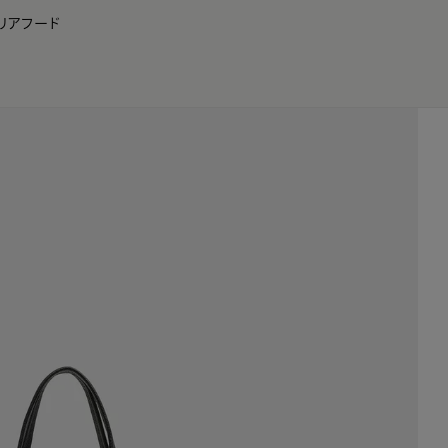
リア
フード
JP
EN
0