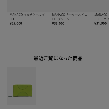
MANACO
MANACO マルチケース イ
MANACO キーケース イエ
エローグ
エロー
ローグリーン
¥
31,900
¥
55,000
¥
33,000
最近ご覧になった商品