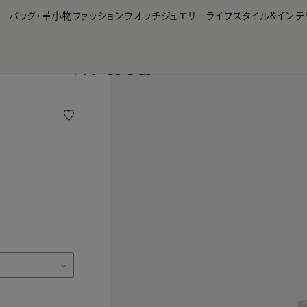
【会員様限定】夏のプレゼントキャンペーン開催中
バッグ・革小物
ファッション
ウオッチ
ジュエリー
ライフスタイル&インテ