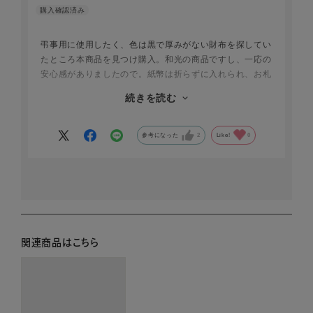
弔事用に使用したく、色は黒で厚みがない財布を探してい
たところ本商品を見つけ購入。和光の商品ですし、一応の
安心感がありましたので。紙幣は折らずに入れられ、お札
入れのところにカード2枚が収まるポケット、硬貨入れも
続きを読む
ありまずまずの収納力です。厚みはなく、弔事用バッグに
スマートに収まります。ホースヘアが売りの財布ですが、
革の質感や縫製等、値段ほどの高級感はないと感じまし
参考になった
2
Like!
0
た。
関連商品はこちら