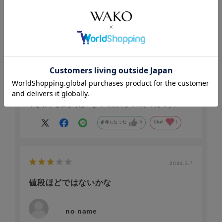
みほちゃん
年代:
50代
性別:
女性
お住まいの地域:
九州・沖縄
お財布と念珠入れお揃いで購入しました。法事用バックに
スッキリとおさまります。法事が重なることも多くなって
きました。
和光さんで購入！！
手ざわりも優しく思いきって購入して良かったです。
参考になった
0
Like!
1
2024.3.7
値段ほどではないかな
no name