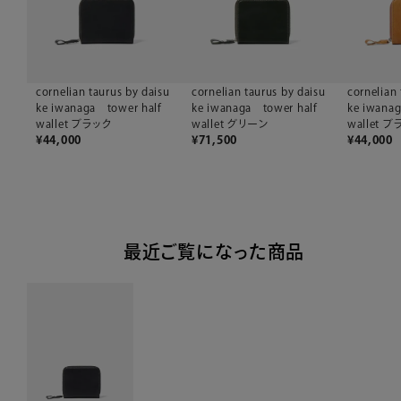
cornelian taurus by daisu
cornelian taurus by daisu
cornelian 
ke iwanaga tower half
ke iwanaga tower half
ke iwana
wallet ブラック
wallet グリーン
wallet 
¥
44,000
¥
71,500
¥
44,000
最近ご覧になった商品