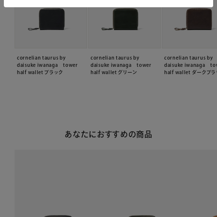
cornelian taurus by
cornelian taurus by
cornelian taurus by
daisuke iwanaga tower
daisuke iwanaga tower
daisuke iwanaga to
half wallet ブラック
half wallet グリーン
half wallet ダークブ
あなたにおすすめの商品