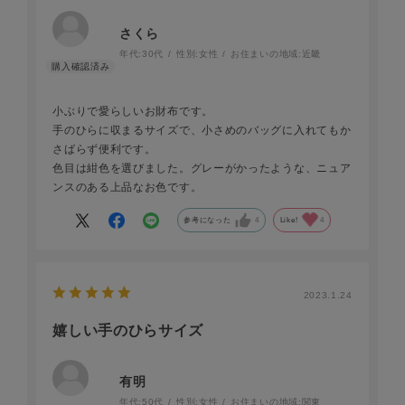
さくら
年代:
30代
性別:
女性
お住まいの地域:
近畿
小ぶりで愛らしいお財布です。
手のひらに収まるサイズで、小さめのバッグに入れてもか
さばらず便利です。
色目は紺色を選びました。グレーがかったような、ニュア
ンスのある上品なお色です。
参考になった
4
Like!
4
2023.1.24
嬉しい手のひらサイズ
有明
年代:
50代
性別:
女性
お住まいの地域:
関東