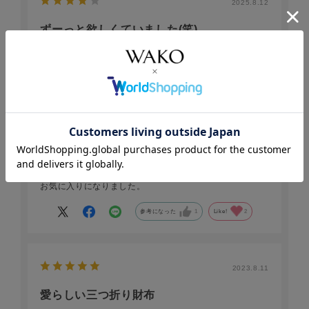
2025.8.12
ずーっと欲しくていました(笑)
かねちゃん
年代:
60代
性別:
女性
お住まいの地域:
関東
やっと購入することが出来てとっても嬉しいです。
最近はバッグが小さめで長財布がじゃまうに無ってしまっ
ていました。
しかしこの三つ折財布は軽くて使い易いです。
お気に入りになりました。
参考になった
1
Like!
2
2023.8.11
愛らしい三つ折り財布