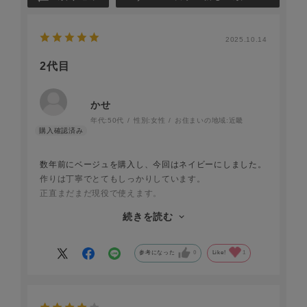
2025.10.14
2代目
かせ
年代:
50代
性別:
女性
お住まいの地域:
近畿
数年前にベージュを購入し、今回はネイビーにしました。
作りは丁寧でとてもしっかりしています。
正直まだまだ現役で使えます。
1年ぐらい前から財布を新調したいと考え、いろいろ見て
続きを読む
回りましたが、私にとってはこの財布より優れた財布は無
いとの結論に達し、前回と違う色で購入しました。
カード入れが3箇所ですが、2枚ずつ入れています。
参考になった
0
Like!
1
使い勝手も革の質感も私にとってはすべてがパーフェクト
です。