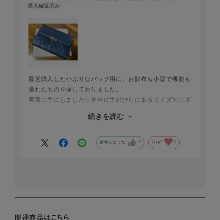
最近購入した小ぶりなバッグ用に、お財布も小型で機能も
優れたものを探しておりました。
実際に手にしましたら本当に手のひらに乗るサイズでござ
いましたが、必要な物は全て収まりました。動画で機能面
続きを読む
も予め確認出来ていたのも良かったです。
お色は紺を選びました。自宅のPCで見た時は濃紺と思っ
ておりましたが、実際はグレー味が少しある落ち着いたお
参考になった
5
Like!
2
色と感じました。
身も心も軽くお出かけできそうです。良いお買い物だった
と思います。
関連商品はこちら