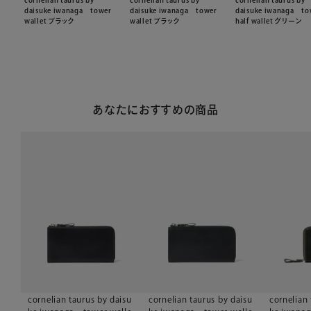
cornelian taurus by
cornelian taurus by
cornelian taurus by
daisuke iwanaga tower
daisuke iwanaga tower
daisuke iwanaga to
wallet ブラック
wallet ブラック
half wallet グリーン
あなたにおすすめの商品
cornelian taurus by daisu
cornelian taurus by daisu
cornelian 