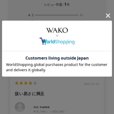
1
レビュー件数：
件
★
5
(0)
★
4
(1)
★
3
(0)
★
2
(0)
★
1
(0)
絞り込み
表示：新しい順
2022.11.15
扱い易さに満足
no name
年代:
70代～
性別:
女性