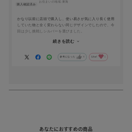
お住まいの地域:
東海
かなり以前に店頭で購入し、使い易さが気に入り長く使用
していた物と全く変わらない同じデザインでしたので、今
回は少し挑戦しシルバーを選びました。
光沢の具合が、多少いぶし銀の風合いであれば・・とも思
続きを読む
いつつ、使用しながら変化していく色調を楽しみにしてい
ます。
参考になった
4
Like!
1
あなたにおすすめの商品