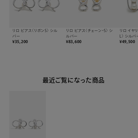
リロ ピアス〈リボンS〉 シル
リロ ピアス〈チェーン・S〉 シ
リロ イヤ
バー
ルバー
L〉 シルバ
¥
35,200
¥
83,600
¥
49,500
最近ご覧になった商品