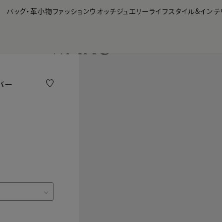
【会員様限定】夏のプレゼントキャンペーン開催中
バッグ・革小物
ファッション
ウオッチ
ジュエリー
ライフスタイル&インテ
バー