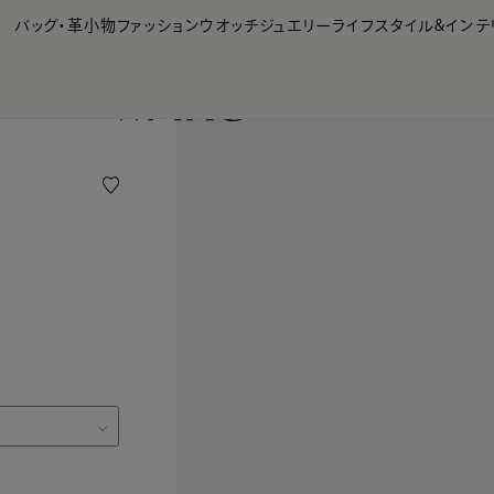
【会員様限定】夏のプレゼントキャンペーン開催中
バッグ・革小物
ファッション
ウオッチ
ジュエリー
ライフスタイル&インテ