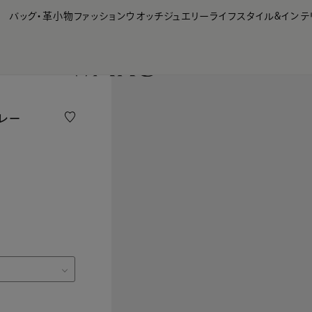
【会員様限定】夏のプレゼントキャンペーン開催中
バッグ・革小物
ファッション
ウオッチ
ジュエリー
ライフスタイル&インテ
グレー