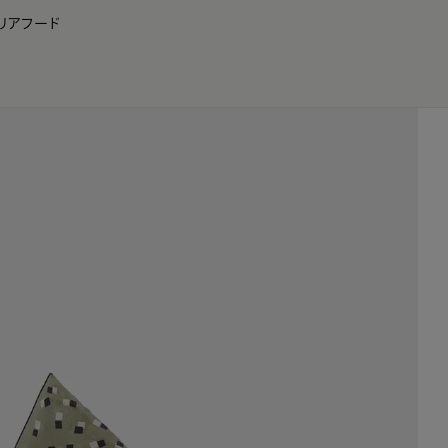
リア
フード
JP
EN
0