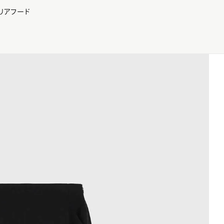
リア
フード
JP
EN
0