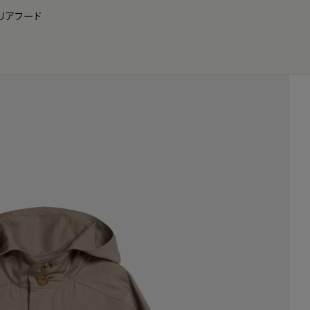
リア
フード
JP
EN
0