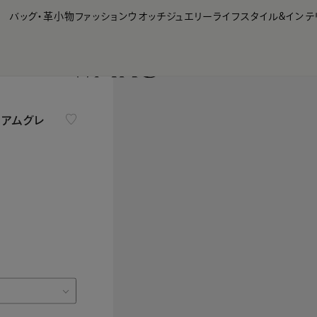
【会員様限定】夏のプレゼントキャンペーン開催中
バッグ・革小物
ファッション
ウオッチ
ジュエリー
ライフスタイル&インテ
ィアムグレ