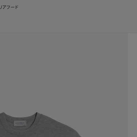
リア
フード
JP
EN
0